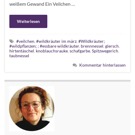
weißem Gewand Ein Veilchen …
Weiterlesen
#veilchen
,
#wildkräuter im märz
,
#Wildkräuter;
#wildpflanzen; ; #essbare wildkräuter
,
brennnessel
,
giersch
,
hirtentäschel
,
knoblauchsrauke
,
schafgarbe
,
Spitzwegerich
,
taubnessel
Kommentar hinterlassen