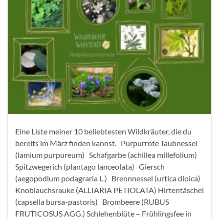
Eine Liste meiner 10 beliebtesten Wildkräuter, die du
bereits im März finden kannst. Purpurrote Taubnessel
(lamium purpureum) Schafgarbe (achillea millefolium)
Spitzwegerich (plantago lanceolata) Giersch
(aegopodium podagraria L.) Brennnessel (urtica dioica)
Knoblauchsrauke (ALLIARIA PETIOLATA) Hirtentäschel
(capsella bursa-pastoris) Brombeere (RUBUS
FRUTICOSUS AGG.) Schlehenblüte – Frühlingsfee in