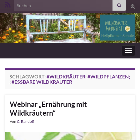
Search for:
Suc
ums
Navig
umsc
SCHLAGWORT:
#WILDKRÄUTER; #WILDPFLANZEN;
; #ESSBARE WILDKRÄUTER
Webinar „Ernährung mit
Wildkräutern“
Von
C. Randolf