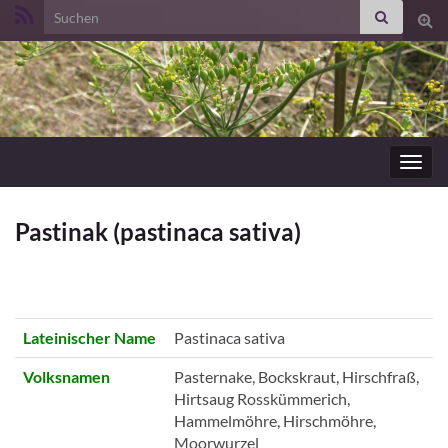
Search for:
Suc
ums
Navig
umsc
Pastinak (pastinaca sativa)
Lateinischer Name
Pastinaca sativa
Volksnamen
Pasternake, Bockskraut, Hirschfraß,
Hirtsaug Rosskümmerich,
Hammelmöhre, Hirschmöhre,
Moorwurzel