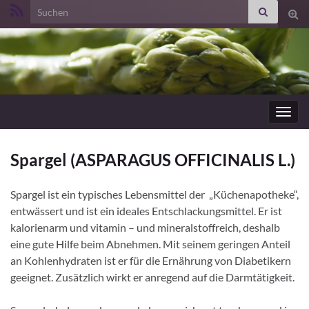
Search for:
Suc
ums
Navig
umsc
Spargel (ASPARAGUS OFFICINALIS L.)
Spargel ist ein typisches Lebensmittel der „Küchenapotheke“,
entwässert und ist ein ideales Entschlackungsmittel. Er ist
kalorienarm und vitamin – und mineralstoffreich, deshalb
eine gute Hilfe beim Abnehmen. Mit seinem geringen Anteil
an Kohlenhydraten ist er für die Ernährung von Diabetikern
geeignet. Zusätzlich wirkt er anregend auf die Darmtätigkeit.