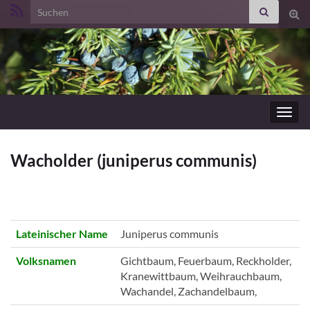
Search for:
Suc
ums
Navig
umsc
Wacholder (juniperus communis)
Lateinischer Name
Juniperus communis
Volksnamen
Gichtbaum, Feuerbaum, Reckholder,
Kranewittbaum, Weihrauchbaum,
Wachandel, Zachandelbaum,