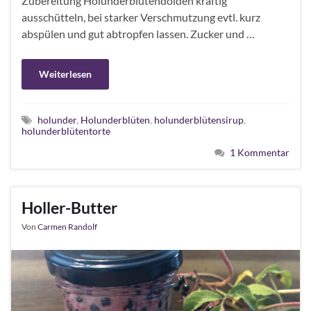
Zubereitung Holunderblütendolden kräftig
ausschütteln, bei starker Verschmutzung evtl. kurz
abspülen und gut abtropfen lassen. Zucker und …
Weiterlesen
holunder
,
Holunderblüten
,
holunderblütensirup
,
holunderblütentorte
1 Kommentar
Holler-Butter
Von
Carmen Randolf