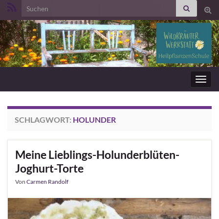
Search for:
Suc
ums
Navig
umsc
SCHLAGWORT:
HOLUNDER
Meine Lieblings-Holunderblüten-
Joghurt-Torte
Von
Carmen Randolf