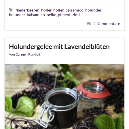
fliederbeeren
,
holler
,
holler-balsamico
,
holunder
,
holunder-balsamico
,
nelke
,
piment
,
zimt
2 Kommentare
Holundergelee mit Lavendelblüten
Von
Carmen Randolf