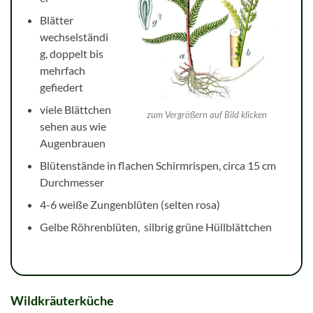
Blätter
wechselständi
g, doppelt bis
mehrfach
gefiedert
viele Blättchen
zum Vergrößern auf Bild klicken
sehen aus wie
Augenbrauen
Blütenstände in flachen Schirmrispen, circa 15 cm
Durchmesser
4-6 weiße Zungenblüten (selten rosa)
Gelbe Röhrenblüten, silbrig grüne Hüllblättchen
Wildkräuterküche