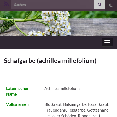
Search for:
Suc
ums
Navig
umsc
Schafgarbe (achillea millefolium)
Lateinischer
Achillea millefolium
Name
Volksnamen
Blutkraut, Balsamgarbe, Fasankraut,
Frauendank, Feldgarbe, Gotteshand,
Heil aller Schäden, Rippenkraut,