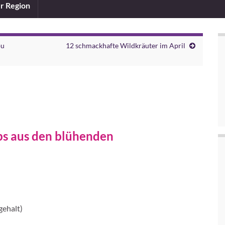
er Region
ou
12 schmackhafte Wildkräuter im April
s aus den blühenden
gehalt)