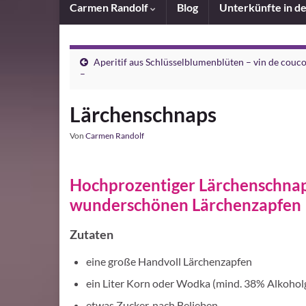
Carmen Randolf
Blog
Unterkünfte in d
Aperitif aus Schlüsselblumenblüten – vin de couc
–
Lärchenschnaps
Von
Carmen Randolf
Hochprozentiger Lärchenschnap
wunderschönen Lärchenzapfen
Zutaten
eine große Handvoll Lärchenzapfen
ein Liter Korn oder Wodka (mind. 38% Alkohol
etwas Zucker, nach Belieben