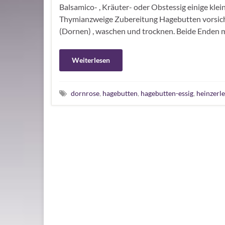
Balsamico- , Kräuter- oder Obstessig einige klei
Thymianzweige Zubereitung Hagebutten vorsich
(Dornen) , waschen und trocknen. Beide Enden 
Weiterlesen
dornrose
,
hagebutten
,
hagebutten-essig
,
heinzerle