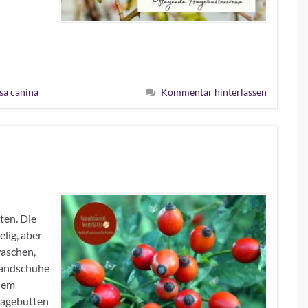
sa canina
Kommentar hinterlassen
ten. Die
lig, aber
waschen,
Handschuhe
inem
Hagebutten