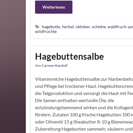
Weiterlesen
hagebutte
,
herbst
,
oktober
,
schlehe
,
waldfruch-auf
wildfrüchte
Hagebuttensalbe
Von
Carmen Randolf
Vitaminreiche Hagebuttensalbe zur Narbenbeh
und Pflege bei trockener Haut. Hagebuttencreme
die Talgproduktion und versorgt die Haut mit Fe
Die Samen enthalten wertvolle Öle, die
entzündungshemmend wirken und die Kollagen
fördern. Zutaten 100 g frische Hagebutten 100
oder Olivenöl 15 g Sheabutter 8-10 g Bienenwa
Zubereitung Hagebutten sammeln, säubern und