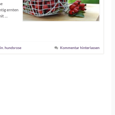
ne
tig ernten
mit …
in
,
hundsrose
Kommentar hinterlassen