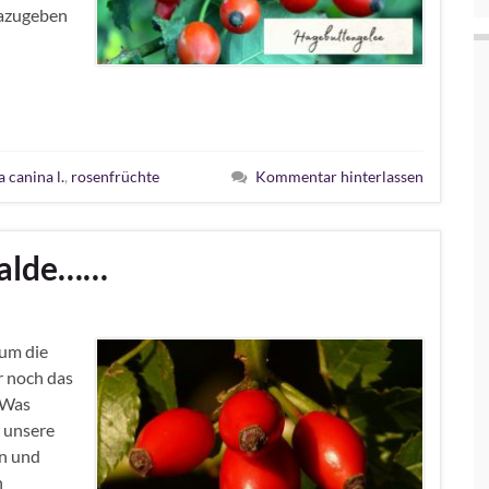
dazugeben
a canina l.
,
rosenfrüchte
Kommentar hinterlassen
Walde……
um die
r noch das
 Was
 unsere
en und
n