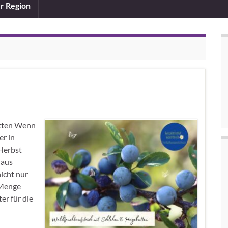
er Region
utten Wenn
er in
 Herbst
 aus
icht nur
 Menge
er für die