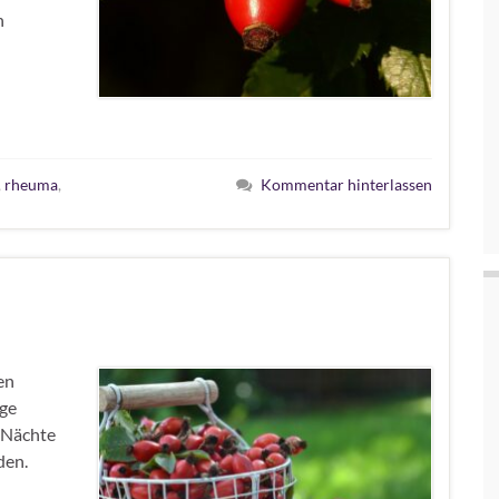
n
,
rheuma
,
Kommentar hinterlassen
en
ige
 Nächte
den.