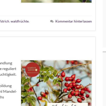
strich
,
waldfrüchte
,
Kommentar hinterlassen
andlung
 reguliert
uchtigkeit.
bildung
 ml Mandel-
chs